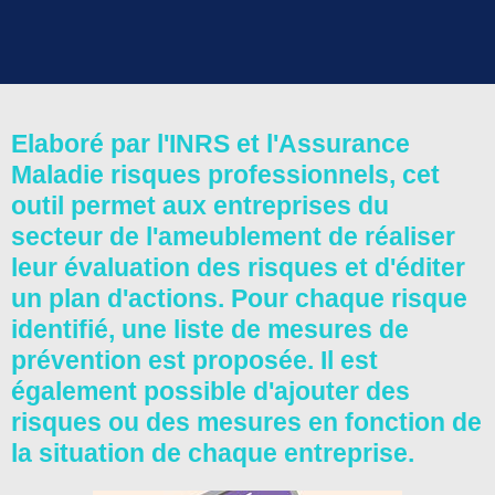
Elaboré par l'INRS et l'Assurance
Maladie risques professionnels, cet
outil permet aux entreprises du
secteur de l'ameublement de réaliser
leur évaluation des risques et d'éditer
un plan d'actions. Pour chaque risque
identifié, une liste de mesures de
prévention est proposée. Il est
également possible d'ajouter des
risques ou des mesures en fonction de
la situation de chaque entreprise.