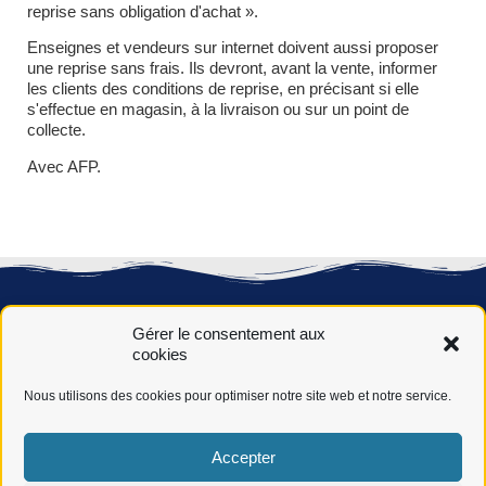
reprise sans obligation d'achat ».
Enseignes et vendeurs sur internet doivent aussi proposer
une reprise sans frais. Ils devront, avant la vente, informer
les clients des conditions de reprise, en précisant si elle
s'effectue en magasin, à la livraison ou sur un point de
collecte.
Avec AFP.
Gérer le consentement aux
cookies
Nous utilisons des cookies pour optimiser notre site web et notre service.
Novéha, 50 ans de service auprès des jeunes, des actifs et
Accepter
des entreprises dans leurs réussites, par l’acquisition des