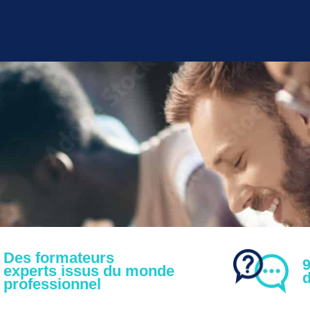
Des formateurs
9
experts issus du monde
d
professionnel