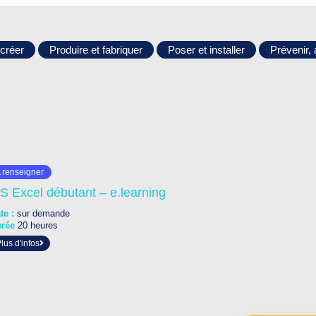
 créer
Produire et fabriquer
Poser et installer
Prévenir, 
 renseigner
S Excel débutant – e.learning
te :
sur demande
urée
20 heures
lus d'infos