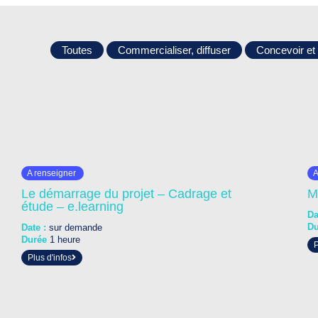
Toutes
Commercialiser, diffuser
Concevoir et
A renseigner
A
Le démarrage du projet – Cadrage et
M
étude – e.learning
Da
D
Date :
sur demande
Durée
1 heure
P
Plus d'infos