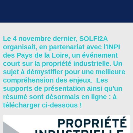
Le 4 novembre dernier, SOLFI2A
organisait, en partenariat avec l'INPI
des Pays de la Loire, un événement
court sur la propriété industrielle. Un
sujet à démystifier pour une meilleure
compréhension des enjeux. Les
supports de présentation ainsi qu'un
résumé sont désormais en ligne : à
télécharger ci-dessous !