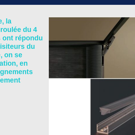
, la
éroulée du 4
s ont répondu
isiteurs du
, on se
ation, en
eignements
énement