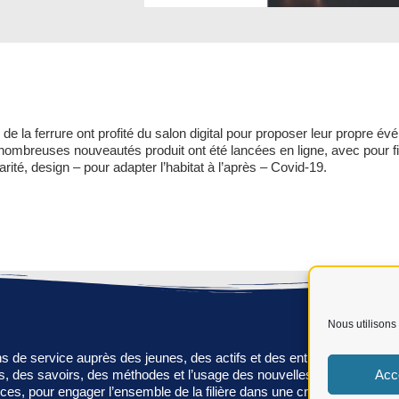
e la ferrure ont profité du salon digital pour proposer leur propre év
de nombreuses nouveautés produit ont été lancées en ligne, avec pour fi
rité, design – pour adapter l’habitat à l’après – Covid-19.
Nous utilisons 
 de service auprès des jeunes, des actifs et des entreprises dans leu
Acc
, des savoirs, des méthodes et l’usage des nouvelles technologies, e
s, pour engager l’ensemble de la filière dans une croissance durable