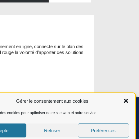
énement en ligne, connecté sur le plan des
l rouge la volonté d’apporter des solutions
Gérer le consentement aux cookies
des cookies pour optimiser notre site web et notre service.
rs réussites, par l’acquisition des
epter
Refuser
Préférences
t ce, à chaque étape de la chaîne de valeur
, responsable et profitable pour tous.