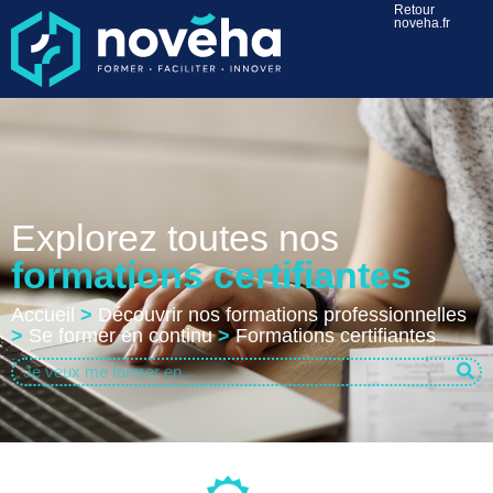
Retour
noveha.fr
Explorez toutes nos
formations certifiantes
Accueil
>
Découvrir nos formations professionnelles
>
Se former en continu
>
Formations certifiantes