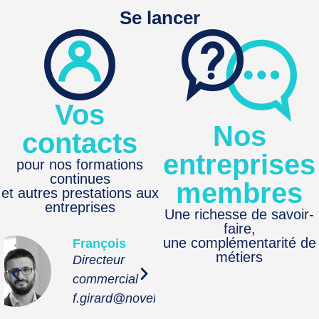
Se lancer
Vos
Nos
contacts
entreprises
pour nos formations
continues
membres
et autres prestations aux
entreprises
Une richesse de savoir-
faire,
une complémentarité de
çois
Camille
Béatr
métiers
cteur
Renseignements
Respo
ercial
aux entreprises
relati
rard@noveha.fr
c.ropars@noveha.fr
b.gail