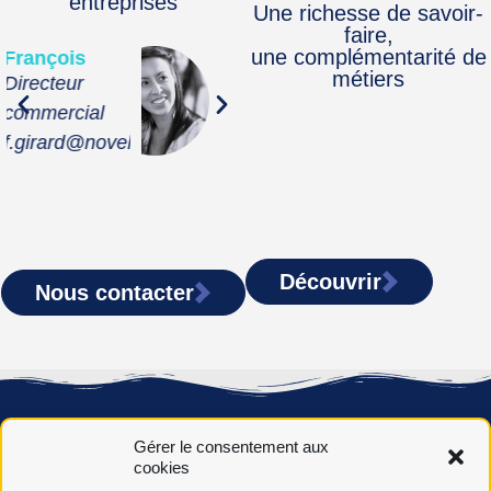
entreprises
Une richesse de savoir-
faire,
une complémentarité de
Camille
Béatrice
métiers
Renseignements
Responsable
aux entreprises
relations entrepr
a.fr
c.ropars@noveha.fr
b.gaillard@nove
Découvrir
Nous contacter
Gérer le consentement aux
cookies