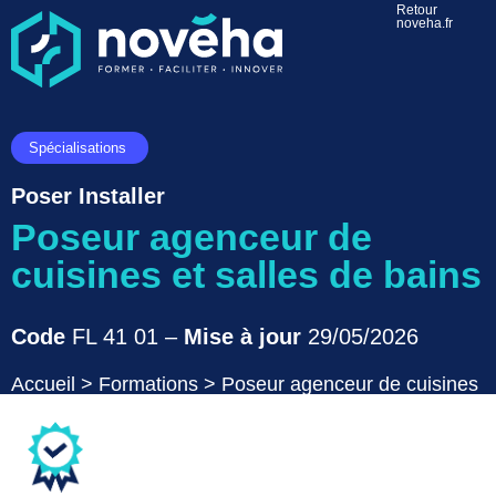
Retour
noveha.fr
Spécialisations
Poser Installer
Poseur agenceur de
cuisines et salles de bains
Code
FL 41 01 –
Mise à jour
29/05/2026
Accueil
>
Formations
>
Poseur agenceur de cuisines
et salles de bains