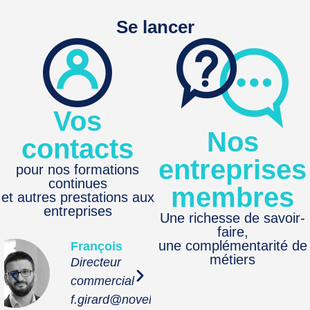
Se lancer
Vos
Nos
contacts
entreprises
pour nos formations
continues
membres
et autres prestations aux
entreprises
Une richesse de savoir-
faire,
une complémentarité de
Camille
Béatrice
métiers
Renseignements
Responsable
aux entreprises
relations entre
eha.fr
c.ropars@noveha.fr
b.gaillard@nov