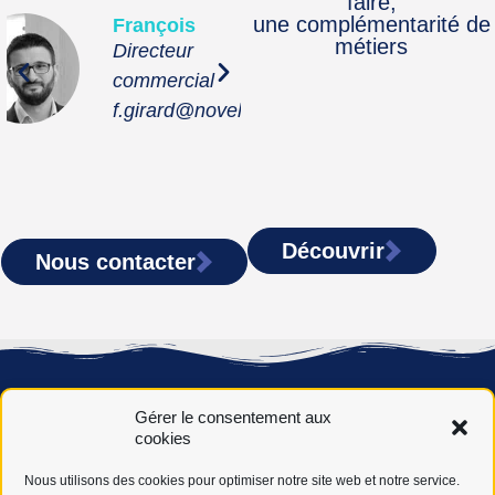
faire,
une complémentarité de
çois
Camille
Béatr
métiers
cteur
Renseignements
Respo
ercial
aux entreprises
relati
rard@noveha.fr
c.ropars@noveha.fr
b.gail
Découvrir
Nous contacter
Gérer le consentement aux
cookies
Nous utilisons des cookies pour optimiser notre site web et notre service.